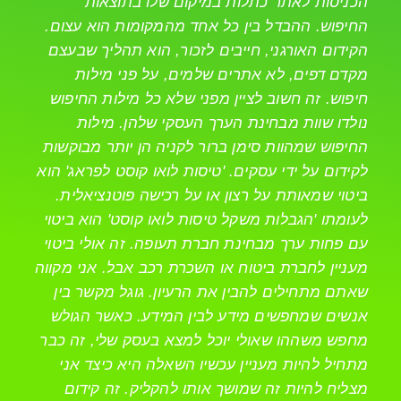
הכניסות לאתר כתלות במיקום שלו בתוצאות
החיפוש. ההבדל בין כל אחד מהמקומות הוא עצום.
הקידום האורגני, חייבים לזכור, הוא תהליך שבעצם
מקדם דפים, לא אתרים שלמים, על פני מילות
חיפוש. זה חשוב לציין מפני שלא כל מילות החיפוש
נולדו שוות מבחינת הערך העסקי שלהן. מילות
החיפוש שמהוות סימן ברור לקניה הן יותר מבוקשות
לקידום על ידי עסקים. 'טיסות לואו קוסט לפראג' הוא
ביטוי שמאותת על רצון או על רכישה פוטנציאלית.
לעומתו 'הגבלות משקל טיסות לואו קוסט' הוא ביטוי
עם פחות ערך מבחינת חברת תעופה. זה אולי ביטוי
מעניין לחברת ביטוח או השכרת רכב אבל. אני מקווה
שאתם מתחילים להבין את הרעיון. גוגל מקשר בין
אנשים שמחפשים מידע לבין המידע. כאשר הגולש
מחפש משההו שאולי יוכל למצא בעסק שלי, זה כבר
מתחיל להיות מעניין עכשיו השאלה היא כיצד אני
מצליח להיות זה שמושך אותו להקליק. זה קידום